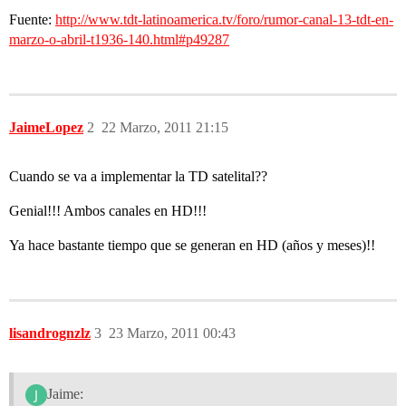
Fuente:
http://www.tdt-latinoamerica.tv/foro/rumor-canal-13-tdt-en-
marzo-o-abril-t1936-140.html#p49287
JaimeLopez
2
22 Marzo, 2011 21:15
Cuando se va a implementar la TD satelital??
Genial!!! Ambos canales en HD!!!
Ya hace bastante tiempo que se generan en HD (años y meses)!!
lisandrognzlz
3
23 Marzo, 2011 00:43
Jaime: