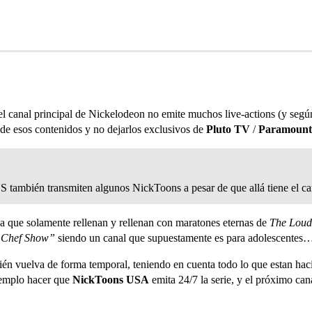
i el canal principal de Nickelodeon no emite muchos live-actions (y se
n de esos contenidos y no dejarlos exclusivos de
Pluto TV
/
Paramoun
 también transmiten algunos NickToons a pesar de que allá tiene el ca
ya que solamente rellenan y rellenan con maratones eternas de
The Loud
 Chef Show”
siendo un canal que supuestamente es para adolescentes
ién vuelva de forma temporal, teniendo en cuenta todo lo que estan ha
emplo hacer que
NickToons USA
emita 24/7 la serie, y el próximo ca