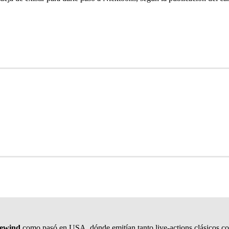
ewind
como pasó en USA, dónde emitían tanto live-actions clásicos c