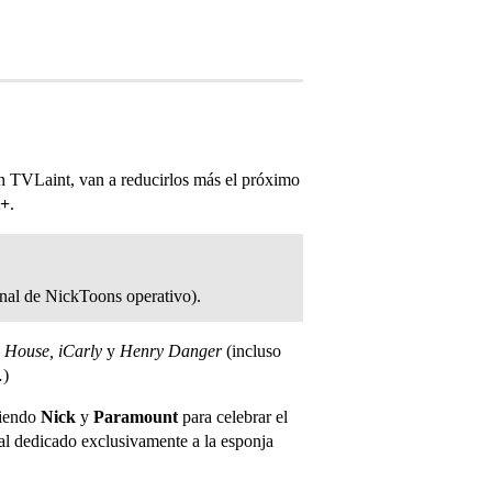
gún TVLaint, van a reducirlos más el próximo
t+
.
nal de NickToons operativo).
 House, iCarly
y
Henry Danger
(incluso
…)
ciendo
Nick
y
Paramount
para celebrar el
nal dedicado exclusivamente a la esponja