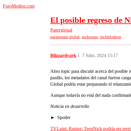
ForoMedios.com
El posible regreso de 
Panregional
,
,
paramount-global
nicktoons
nicklelodeon
Blizzardvark
1
7 Julio, 2024 15:17
Abro topic para discutir acerca del posible
pasillo, los metadatos del canal fueron carg
Global podría estar preparando el relanzamie
Aunque todavía no está del nada confirmado
Noticia en desarrollo
Spoiler
TVLaint: Rumor: TeenNick podría ser reem