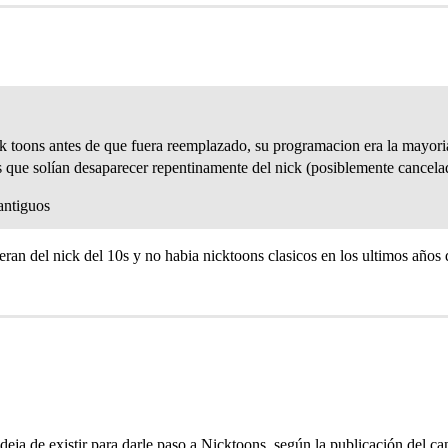
k toons antes de que fuera reemplazado, su programacion era la mayor
s que solían desaparecer repentinamente del nick (posiblemente cancela
antiguos
 eran del nick del 10s y no habia nicktoons clasicos en los ultimos años 
deja de existir para darle paso a Nicktoons, según la publicación del 