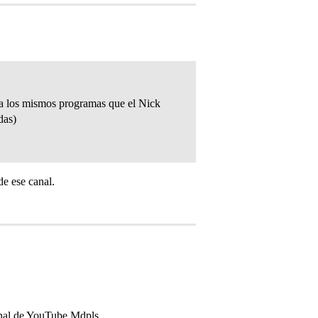
ia los mismos programas que el Nick
das)
de ese canal.
canal de YouTube Mdpls.