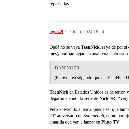
represarias.
agus49
7
7 Julio, 2024 18:26
Ojalá no se vaya
TeenNick
, si ya de por s
mes), podrían dejar al canal para la emisió
DANINGER:
(Estuve investigando que en TeenNick US
TeenNick
en Estados Unidos es de terror, 
llegaron a emitir la serie de
Nick JR.
“Tiny
Pero volviendo al tema, puede ser que tamb
25° aniversario de
Spongebob,
como por ej
amarilla que van a lanzar en
Pluto TV
.