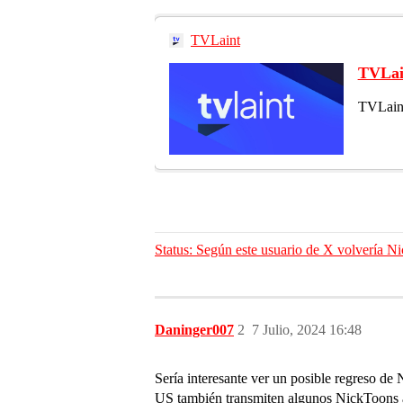
TVLaint
TVLai
TVLaint 
Status: Según este usuario de X volvería N
Daninger007
2
7 Julio, 2024 16:48
Sería interesante ver un posible regreso d
US también transmiten algunos NickToons a 