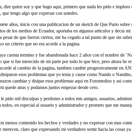
, dire quien soy y que hago aqui, primero que nada les pido e imploro 
, que tengo algo que expresar con ustedes.
siete años, inicie con una publicacion de un sketch de Que Pario sobre s
os de los medios de Ecuador, aportaba en algunos articulos y decia mi 
a pesar de que fueron ciertos, me ha cegado a tal punto de que sin saber
o un criterio que no era acorde a la pagina.
uya cuenta termino y fue abandonada hace 2 años con el nombre de ¨Nan
o que si fue merecido de mi parte por todo lo que hice, pero ahora he 
 acorde al cambio de la pagina, tambien cambie progresivamente en 
 disiparon esos problemas que yo tenia y cause como Nando o Nandito, 
orazon cambiar y disipar esos problemas aqui en Foromedios y asi como 
 mi quede atras y podamos juntos empezar desde cero.
e pido mil disculpas y perdones a todos mis amigos, usuarios, administr
 todos, en especial al usuario y administrador y prometo que me maneja
n menos contenido los hechos y verdades y no expresar con mas conten
se merecen, claro que expresando mi verdadero sentir hacia las cosas ya