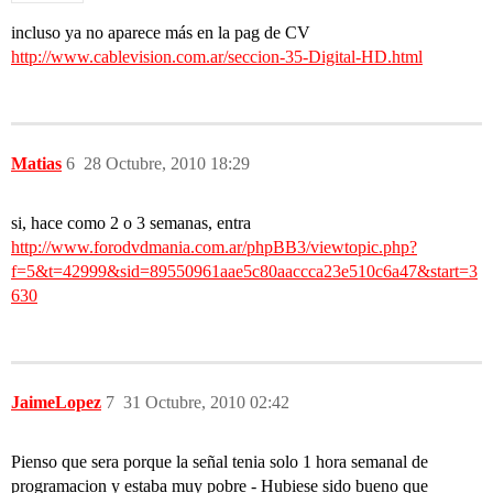
incluso ya no aparece más en la pag de CV
http://www.cablevision.com.ar/seccion-35-Digital-HD.html
Matias
6
28 Octubre, 2010 18:29
si, hace como 2 o 3 semanas, entra
http://www.forodvdmania.com.ar/phpBB3/viewtopic.php?
f=5&t=42999&sid=89550961aae5c80aaccca23e510c6a47&start=3
630
JaimeLopez
7
31 Octubre, 2010 02:42
Pienso que sera porque la señal tenia solo 1 hora semanal de
programacion y estaba muy pobre - Hubiese sido bueno que