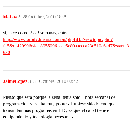
Matias
2
28 Octubre, 2010 18:29
si, hace como 2 o 3 semanas, entra
http://www.forodvdmania.com.ar/phpBB3/viewtopic.php?
f=5&t=42999&sid=89550961aae5c80aaccca23e510c6a47&start=3
630
JaimeLopez
3
31 Octubre, 2010 02:42
Pienso que sera porque la señal tenia solo 1 hora semanal de
programacion y estaba muy pobre - Hubiese sido bueno que
transmitan mas programas en HD, ya que el canal tiene el
equipamiento y tecnologia necesaria.-