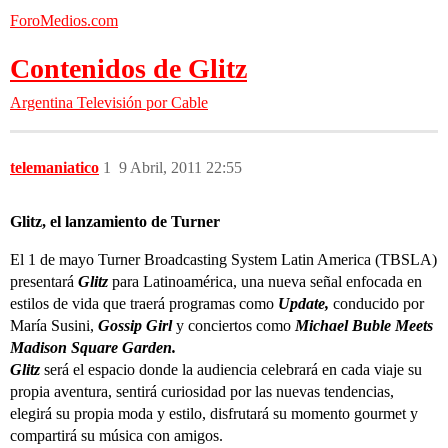
ForoMedios.com
Contenidos de Glitz
Argentina
Televisión por Cable
telemaniatico
1
9 Abril, 2011 22:55
Glitz, el lanzamiento de Turner
El 1 de mayo Turner Broadcasting System Latin America (TBSLA)
presentará
Glitz
para Latinoamérica, una nueva señal enfocada en
estilos de vida que traerá programas como
Update,
conducido por
María Susini,
Gossip Girl
y conciertos como
Michael Buble Meets
Madison Square Garden.
Glitz
será el espacio donde la audiencia celebrará en cada viaje su
propia aventura, sentirá curiosidad por las nuevas tendencias,
elegirá su propia moda y estilo, disfrutará su momento gourmet y
compartirá su música con amigos.