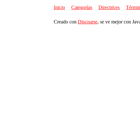
Inicio
Categorías
Directrices
Términ
Creado con
Discourse
, se ve mejor con Jav