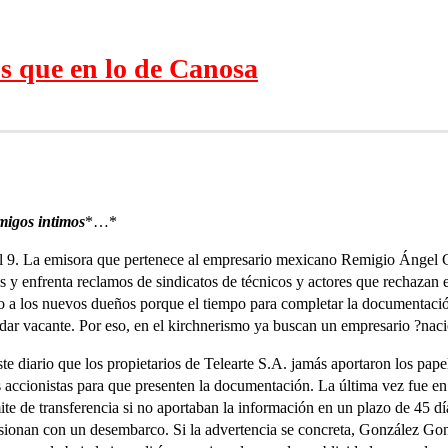
s que en lo de Canosa
migos intimos
*…*
nal 9. La emisora que pertenece al empresario mexicano Remigio Ángel
s y enfrenta reclamos de sindicatos de técnicos y actores que rechazan e
zo a los nuevos dueños porque el tiempo para completar la documentaci
dar vacante. Por eso, en el kirchnerismo ya buscan un empresario ?naci
te diario que los propietarios de Telearte S.A. jamás aportaron los pap
os accionistas para que presenten la documentación. La última vez fue 
te de transferencia si no aportaban la información en un plazo de 45 día
lusionan con un desembarco. Si la advertencia se concreta, González G