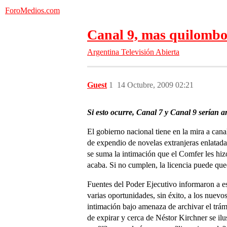
ForoMedios.com
Canal 9, mas quilombo
Argentina
Televisión Abierta
Guest
1
14 Octubre, 2009 02:21
Si esto ocurre, Canal 7 y Canal 9 serían a
El gobierno nacional tiene en la mira a ca
de expendio de novelas extranjeras enlatada
se suma la intimación que el Comfer les hi
acaba. Si no cumplen, la licencia puede que
Fuentes del Poder Ejecutivo informaron a es
varias oportunidades, sin éxito, a los nuev
intimación bajo amenaza de archivar el trámi
de expirar y cerca de Néstor Kirchner se i