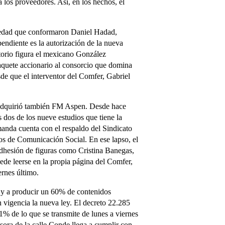
 los proveedores. Así, en los hechos, el
ciedad que conformaron Daniel Hadad,
ndiente es la autorización de la nueva
torio figura el mexicano González
aquete accionario al consorcio que domina
de que el interventor del Comfer, Gabriel
, adquirió también FM Aspen. Desde hace
 dos de los nueve estudios que tiene la
manda cuenta con el respaldo del Sindicato
os de Comunicación Social. En ese lapso, el
adhesión de figuras como Cristina Banegas,
ede leerse en la propia página del Comfer,
ernes último.
 y a producir un 60% de contenidos
n vigencia la nueva ley. El decreto 22.285
1% de lo que se transmite de lunes a viernes
sora de la calle Conde llega a cumplir con