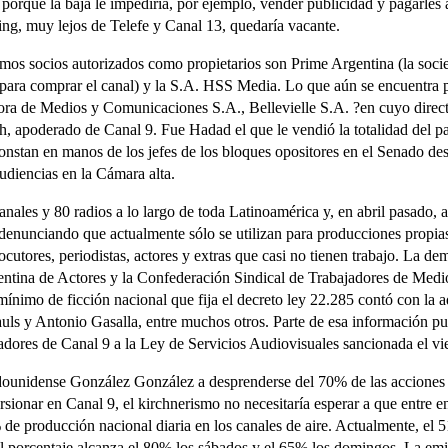
porque la baja le impediría, por ejemplo, vender publicidad y pagarles a
ting, muy lejos de Telefe y Canal 13, quedaría vacante.
timos socios autorizados como propietarios son Prime Argentina (la so
ra comprar el canal) y la S.A. HSS Media. Lo que aún se encuentra pe
ora de Medios y Comunicaciones S.A., Bellevielle S.A. ?en cuyo direc
 apoderado de Canal 9. Fue Hadad el que le vendió la totalidad del p
nstan en manos de los jefes de los bloques opositores en el Senado des
audiencias en la Cámara alta.
anales y 80 radios a lo largo de toda Latinoamérica y, en abril pasado
n denunciando que actualmente sólo se utilizan para producciones propias
cutores, periodistas, actores y extras que casi no tienen trabajo. La de
entina de Actores y la Confederación Sindical de Trabajadores de Medi
ínimo de ficción nacional que fija el decreto ley 22.285 contó con la 
ls y Antonio Gasalla, entre muchos otros. Parte de esa información pu
jadores de Canal 9 a la Ley de Servicios Audiovisuales sancionada el vi
dounidense González González a desprenderse del 70% de las acciones
sionar en Canal 9, el kirchnerismo no necesitaría esperar a que entre e
de producción nacional diaria en los canales de aire. Actualmente, el 5
el porcentaje alcanza el 80% los sábados y el 65% los domingos. La emi