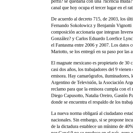
perfil? se quedaría con una ?licencia muda? 
canal que hoy ocupa el tercer lugar en el ra
De acuerdo al decreto 715, de 2003, los úl
Fernando Sokolowicz y Benjamín Vignotti pa
composición accionaria que integran Invers
González? y Carlos Eduardo Lorefice Lynch,
el Fantasma entre 2006 y 2007. Los datos co
Mariotto, se los entregó en su paso por las 
El magnate mexicano es propietario de 30 c
casi dos años, los trabajadores del 9 viene
emisora. Hay camarógrafos, iluminadores, lo
Argentino de Televisión, la Asociación Arg
reclamo para que la emisora cumpla con el m
Diego Capusotto, Natalia Oreiro, Gastón Pau
donde se encuentra el respaldo de los traba
La nueva norma obligará al ciudadano esta
nacionales. Sin embargo, si se propone incur
de la dictadura establece un mínimo de 40% 
por Canal 9 no se produce en el país, pero 