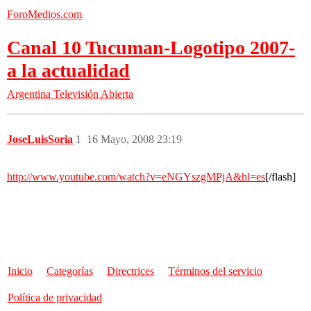
ForoMedios.com
Canal 10 Tucuman-Logotipo 2007-
a la actualidad
Argentina
Televisión Abierta
JoseLuisSoria
1
16 Mayo, 2008 23:19
http://www.youtube.com/watch?v=eNGYszgMPjA&hl=es
[/flash]
Inicio
Categorías
Directrices
Términos del servicio
Política de privacidad