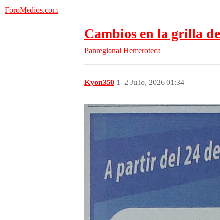
ForoMedios.com
Cambios en la grilla d
Panregional
Hemeroteca
Kyon350
1
2 Julio, 2026 01:34