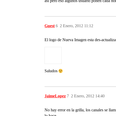
así pero eso algunos usuario ponen cada nom
Guest
6
2 Enero, 2012 11:12
El logo de Nueva Imagen esta des-actualizad
Saludos
JaimeLopez
7
2 Enero, 2012 14:40
No hay error en la grilla, los canales se l
lo hace.