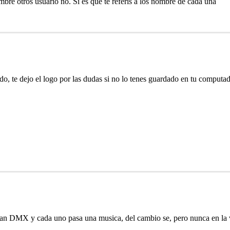
bre otros usuario no. Si es que te referis a los nombre de cada una
o, te dejo el logo por las dudas si no lo tenes guardado en tu computad
laman DMX y cada uno pasa una musica, del cambio se, pero nunca en la 