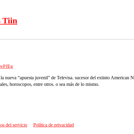
 Tiin
pvPJEg
 la nueva “apuesta juvenil” de Televisa. sucesor del extinto American 
ales, horoscopos, entre otros. o sea más de lo mismo.
os del servicio
Política de privacidad