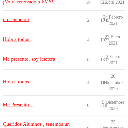
¡Volví renovado a FMS!
10
515
5 Abril 2021
24 Febrero
presentacion
2
1045
2021
23 Enero
Hola a todos!
4
1073
2021
3 Enero
Me presento, soy latetera
6
1337
2021
26
Hola a todos
4
1185
Diciembre
2020
5 Diciembre
Me Presento...
0
518
2020
23
Queridos Alumnos , tenemos un