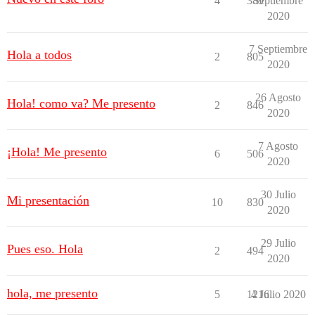
4
389
Septiembre
2020
7 Septiembre
Hola a todos
2
805
2020
26 Agosto
Hola! como va? Me presento
2
846
2020
7 Agosto
¡Hola! Me presento
6
506
2020
30 Julio
Mi presentación
10
830
2020
29 Julio
Pues eso. Hola
2
494
2020
hola, me presento
5
1216
4 Julio 2020