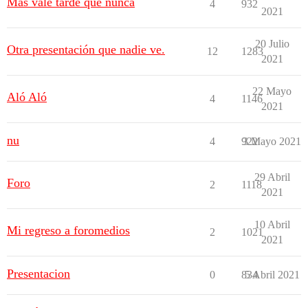
Más vale tarde que nunca
4
932
2021
20 Julio
Otra presentación que nadie ve.
12
1283
2021
22 Mayo
Aló Aló
4
1146
2021
nu
4
922
3 Mayo 2021
29 Abril
Foro
2
1118
2021
10 Abril
Mi regreso a foromedios
2
1021
2021
Presentacion
0
834
5 Abril 2021