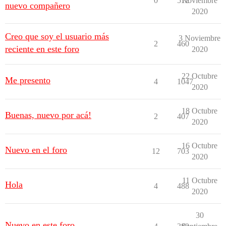
0
512
Noviembre
nuevo compañero
2020
Creo que soy el usuario más
3 Noviembre
2
460
reciente en este foro
2020
22 Octubre
Me presento
4
1047
2020
18 Octubre
Buenas, nuevo por acá!
2
407
2020
16 Octubre
Nuevo en el foro
12
703
2020
11 Octubre
Hola
4
488
2020
30
Nuevo en este foro