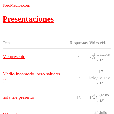
ForoMedios.com
Presentaciones
Tema
Respuestas
Vistas
Actividad
11 Octubre
Me presento
4
759
2021
17
Medio incomodo, pero saludos
0
966
Septiembre
(?
2021
20 Agosto
hola me presento
18
1247
2021
25 Julio