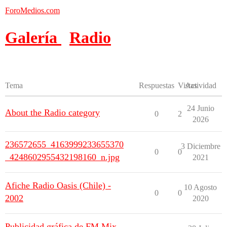
ForoMedios.com
Galería
Radio
Tema
Respuestas
Vistas
Actividad
24 Junio
About the Radio category
0
2
2026
236572655_4163999233655370
3 Diciembre
0
0
_4248602955432198160_n.jpg
2021
Afiche Radio Oasis (Chile) -
10 Agosto
0
0
2002
2020
Publicidad gráfica de FM Mix