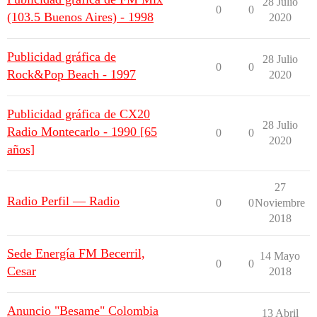
28 Julio
0
0
(103.5 Buenos Aires) - 1998
2020
Publicidad gráfica de
28 Julio
0
0
Rock&Pop Beach - 1997
2020
Publicidad gráfica de CX20
28 Julio
Radio Montecarlo - 1990 [65
0
0
2020
años]
27
Radio Perfil — Radio
0
0
Noviembre
2018
Sede Energía FM Becerril,
14 Mayo
0
0
Cesar
2018
Anuncio "Besame" Colombia
13 Abril