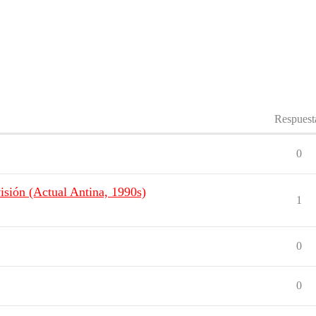
Respuest
0
isión (Actual Antina, 1990s)
1
0
0