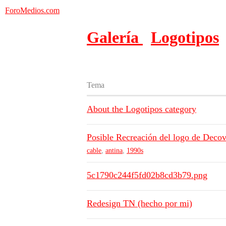
ForoMedios.com
Galería
Logotipos
Tema
About the Logotipos category
Posible Recreación del logo de Decov
cable
,
antina
,
1990s
5c1790c244f5fd02b8cd3b79.png
Redesign TN (hecho por mi)