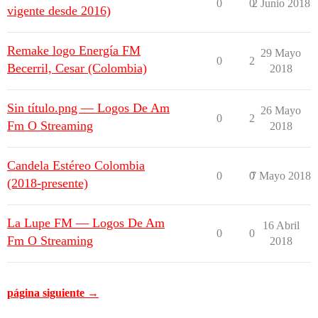
0
0
2 Junio 2018
vigente desde 2016)
Remake logo Energía FM
29 Mayo
0
2
Becerril, Cesar (Colombia)
2018
Sin título.png — Logos De Am
26 Mayo
0
2
Fm O Streaming
2018
Candela Estéreo Colombia
0
0
7 Mayo 2018
(2018-presente)
La Lupe FM — Logos De Am
16 Abril
0
0
Fm O Streaming
2018
página siguiente →