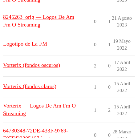
8245263_orig — Logos De Am
21 Agosto
0
1
Fm O Streaming
2023
19 Mayo
Logotipo de La FM
0
1
2022
17 Abril
Vorterix (fondos oscuros)
2
0
2022
15 Abril
Vorterix (fondos claros)
1
0
2022
Vorterix — Logos De Am Fm O
15 Abril
1
2
Streaming
2022
64730348-72DE-433F-9769-
28 Marzo
0
0