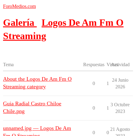
ForoMedios.com
Galería
Logos De Am Fm O
Streaming
Tema
Respuestas
Vistas
Actividad
About the Logos De Am Fm O
24 Junio
0
1
Streaming category
2026
Guia Radial Castro Chiloe
3 Octubre
0
1
Chile.png
2023
unnamed.jpg — Logos De Am
21 Agosto
0
0
Fm O Streaming
2023