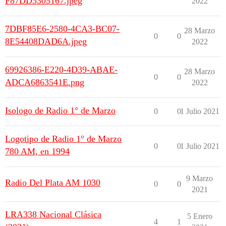
F87DD3305167.jpeg
2022
7DBF85E6-2580-4CA3-BC07-
28 Marzo
0
0
8E54408DAD6A.jpeg
2022
69926386-E220-4D39-ABAE-
28 Marzo
0
0
ADCA6863541E.png
2022
Isologo de Radio 1° de Marzo
0
0
1 Julio 2021
Logotipo de Radio 1° de Marzo
0
0
1 Julio 2021
780 AM, en 1994
9 Marzo
Radio Del Plata AM 1030
0
0
2021
LRA338 Nacional Clásica
5 Enero
4
1