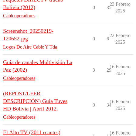
23 Febrero
Bolivia (2012)
0
35
2025
Cableoperadores
Screenshot_20250219-
22 Febrero
120652.jpg
0
6
2025
Logos De Aire Cable Y Tda
Guía de canales Multivisión La
16 Febrero
Paz (2002)
3
29
2025
Cableoperadores
(REPOST/LEER
DESCRIPCIÓN) Guía Tuves
16 Febrero
0
34
HD Bolivia | Abril 2012.
2025
Cableoperadores
El Alto TV (2011 o antes)
16 Febrero