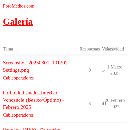
ForoMedios.com
Galería
Tema
Respuestas
Vistas
Actividad
Screenshot_20250301_101202_
1 Marzo
Settings.png
0
14
2025
Cableoperadores
Grilla de Canales InterGo
Venezuela (Básico/Óptimo) -
26 Febrero
3
41
Febrero 2025
2025
Cableoperadores
Paquetes DIRECTV trucho