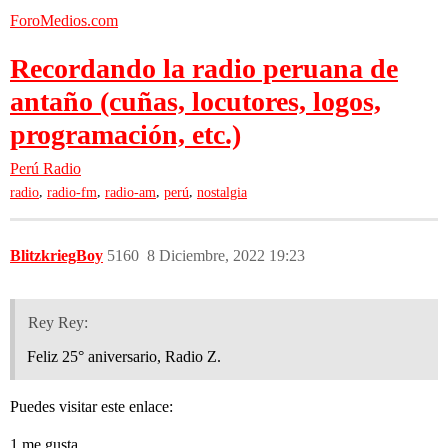
ForoMedios.com
Recordando la radio peruana de
antaño (cuñas, locutores, logos,
programación, etc.)
Perú
Radio
,
,
,
,
radio
radio-fm
radio-am
perú
nostalgia
BlitzkriegBoy
5160
8 Diciembre, 2022 19:23
Rey Rey:
Feliz 25° aniversario, Radio Z.
Puedes visitar este enlace:
1 me gusta