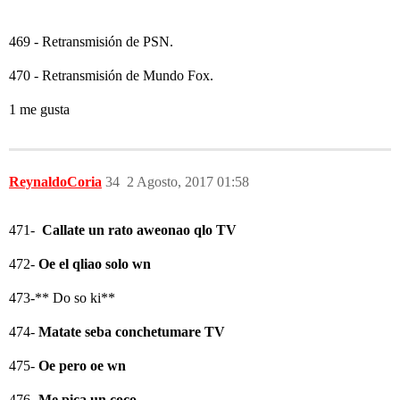
469 - Retransmisión de PSN.
470 - Retransmisión de Mundo Fox.
1 me gusta
ReynaldoCoria
34
2 Agosto, 2017 01:58
471-
Callate un rato aweonao qlo TV
472-
Oe el qliao solo wn
473-** Do so ki**
474-
Matate seba conchetumare TV
475-
Oe pero oe wn
476-
Me pica un coco