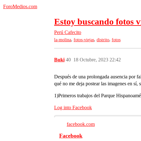
ForoMedios.com
Estoy buscando fotos v
Perú
Cafecito
,
,
,
la-molina
fotos-viejas
distrito
fotos
Buki
40
18 Octubre, 2023 22:42
Después de una prolongada ausencia por fal
qué no me deja postear las imagenes en sí, s
1)Primeros trabajos del Parque Hispanoamé
Log into Facebook
facebook.com
Facebook