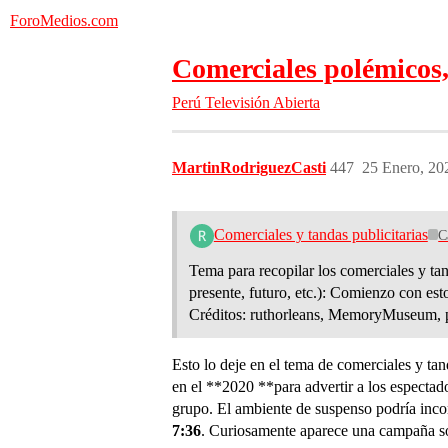
ForoMedios.com
Comerciales polémicos,
Perú
Televisión Abierta
MartinRodriguezCasti
447
25 Enero, 20
Comerciales y tandas publicitarias
C
Tema para recopilar los comerciales y tan
presente, futuro, etc.): Comienzo con es
Créditos: ruthorleans, MemoryMuseum,
Esto lo deje en el tema de comerciales y tan
en el **2020 **para advertir a los espectad
grupo. El ambiente de suspenso podría inco
7:36
. Curiosamente aparece una campaña s