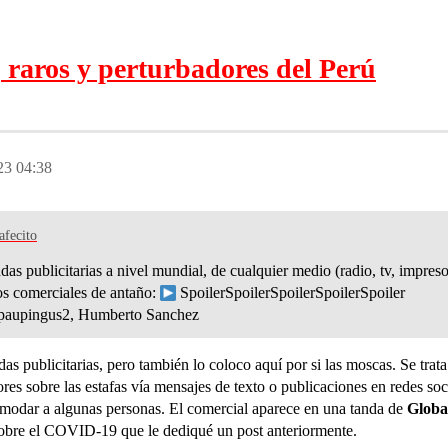
 raros y perturbadores del Perú
23 04:38
afecito
das publicitarias a nivel mundial, de cualquier medio (radio, tv, impreso
tos comerciales de antaño:
SpoilerSpoilerSpoilerSpoilerSpoiler
 paupingus2, Humberto Sanchez
das publicitarias, pero también lo coloco aquí por si las moscas. Se tra
ores sobre las estafas vía mensajes de texto o publicaciones en redes s
modar a algunas personas. El comercial aparece en una tanda de
Globa
obre el COVID-19 que le dediqué un post anteriormente.