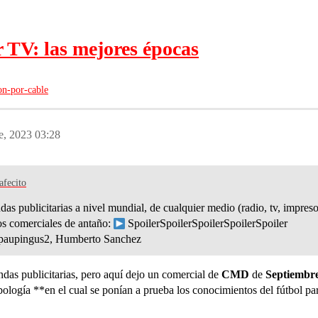
 TV: las mejores épocas
ion-por-cable
e, 2023 03:28
afecito
das publicitarias a nivel mundial, de cualquier medio (radio, tv, impreso
tos comerciales de antaño:
SpoilerSpoilerSpoilerSpoilerSpoiler
 paupingus2, Humberto Sanchez
ndas publicitarias, pero aquí dejo un comercial de
CMD
de
Septiembre
ología **en el cual se ponían a prueba los conocimientos del fútbol p