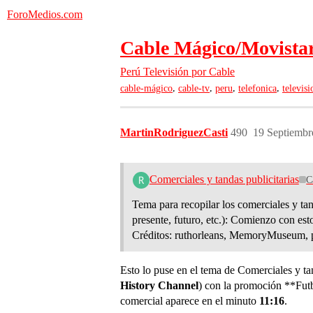
ForoMedios.com
Cable Mágico/Movistar
Perú
Televisión por Cable
,
,
,
,
cable-mágico
cable-tv
peru
telefonica
televis
MartinRodriguezCasti
490
19 Septiembr
Comerciales y tandas publicitarias
C
Tema para recopilar los comerciales y tan
presente, futuro, etc.): Comienzo con es
Créditos: ruthorleans, MemoryMuseum,
Esto lo puse en el tema de Comerciales y ta
History Channel
) con la promoción **Futb
comercial aparece en el minuto
11:16
.